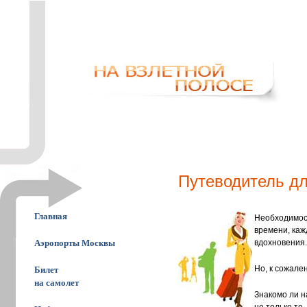
Путеводитель д
Главная
Необходимост
времени, каж
Аэропорты Москвы
вдохновения.
Но, к сожале
Билет
на самолет
Знакомо ли н