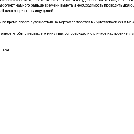
, кто боится летать, но и те, кто летает часто и с удовольствием. Ожидание п
аэропорт намного раньше времени вылета и необходимость проводить драго
 добавляют приятных ощущений.
бы во время своего путешествия на бортах самолетов вы чувствовали себя ма
лавное, чтобы с первых его минут вас сопровождали отличное настроение и у
.
шего!