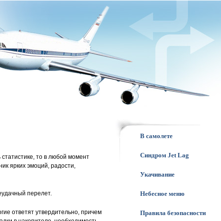
В самолете
Синдром Jet Lag
 статистике, то в любой момент
ник ярких эмоций, радости,
Укачивание
еудачный перелет.
Небесное меню
гие ответят утвердительно, причем
Правила безопасности