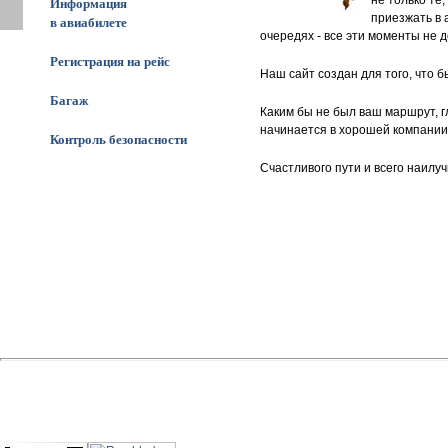
не только те
Информация
приезжать в 
в авиабилете
очередях - все эти моменты не
Регистрация на рейс
Наш сайт создан для того, что 
Багаж
Каким бы не был ваш маршрут, г
начинается в хорошей компании
Контроль безопасности
Счастливого пути и всего наилуч